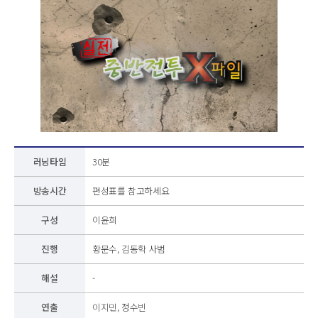
러닝타임
30분
방송시간
편성표를 참고하세요
구성
이윤희
진행
황문수, 김동학 사범
해설
-
연출
이지민, 정수빈