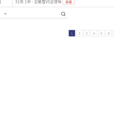
1
31회 1부 - 김봉철VS김영욱
유료
1
2
3
4
5
6