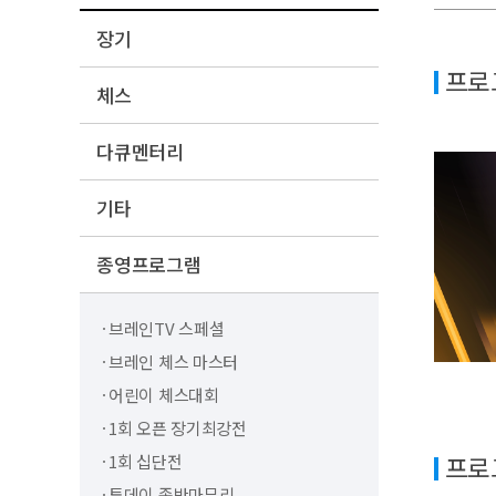
장기
프로
체스
다큐멘터리
기타
종영프로그램
브레인TV 스페셜
브레인 체스 마스터
어린이 체스대회
1회 오픈 장기최강전
프로
1회 십단전
투데이 종반마무리