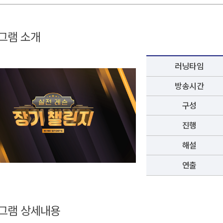
그램 소개
러닝타임
방송시간
구성
진행
해설
연출
그램 상세내용