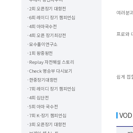
2회 오픈장기 대항전
여러분과
6회 레이디 장기 챔피언십
4회 아마국수전
프로와 
4회 오픈 장기최강전
묘수풀이연구소
1회 왕중왕전
Replay 자전해설 스토리
Check 명승부 다시보기
쉽게 접
한중장기대항전
7회 레이디 장기 챔피언십
4회 십단전
5회 아마 국수전
VO
7회 K-장기 챔피언십
3회 오픈장기 대항전