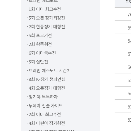
브레인 체스노트
번
1회 아마 최고수전
7
5회 오픈 장기최강전
2회 한중장기 대항전
6
5회 프로기전
6
2회 왕중왕전
6회 아마국수전
6
5회 십단전
6
브레인 체스노트 시즌2
8회 K-장기 챔피언십
6
4회 오픈장기 대항전
6
장기야 톡톡하자
투데이 전술 가이드
6
2회 아마 최고수전
6
4회 어린이 장기왕전