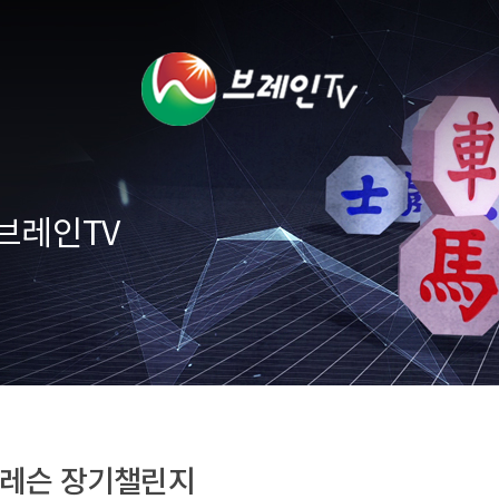
브레인TV
 레슨 장기챌린지