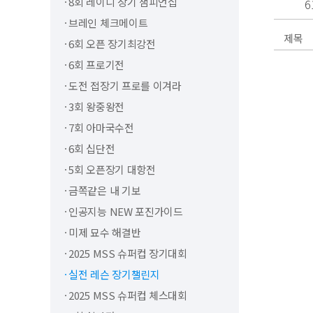
8회 레이디 장기 챔피언십
6
브레인 체크메이트
6회 오픈 장기최강전
6회 프로기전
도전 접장기 프로를 이겨라
3회 왕중왕전
7회 아마국수전
6회 십단전
5회 오픈장기 대항전
금쪽같은 내 기보
인공지능 NEW 포진가이드
미제 묘수 해결반
2025 MSS 슈퍼컵 장기대회
실전 레슨 장기챌린지
2025 MSS 슈퍼컵 체스대회