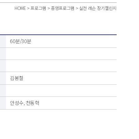
HOME > 프로그램 > 종영프로그램 > 실전 레슨 장기챌린지
60분/30분
김봉철
안성수, 천동혁