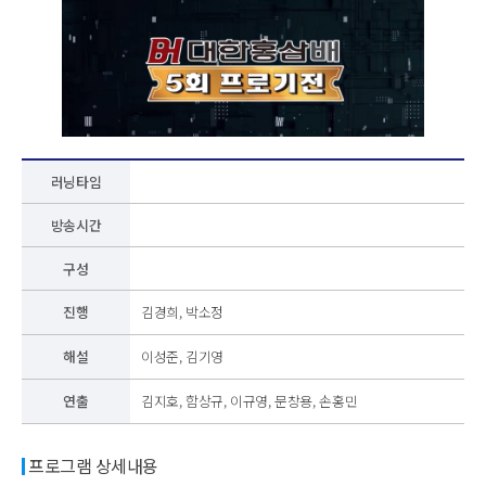
러닝타임
방송시간
구성
진행
김경희, 박소정
해설
이성준, 김기영
연출
김지호, 함상규, 이규영, 문창용, 손홍민
프로그램 상세내용