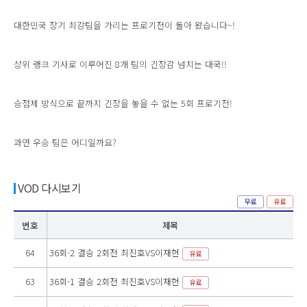
대한민국 장기 최강팀을 가리는 프로기전이 돌아 왔습니다~!
상위 랭크 기사로 이루어진 8개 팀의 긴장감 넘치는 대국!!
승점제 방식으로 끝까지 긴장을 놓을 수 없는 5회 프로기전!
과연 우승 팀은 어디일까요?
VOD 다시보기
무료
유료
번호
제목
64
36회-2 결승 2회전 최진호VS이재헌
유료
63
36회-1 결승 2회전 최진호VS이재헌
유료