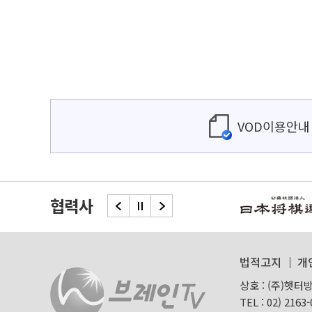
VOD이용안내
협력사
법적고지
개
상호 : (주)햇터
TEL :
02) 2163