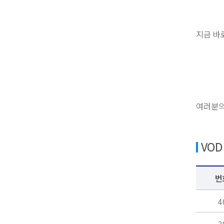
지금 바
여러분의
VO
번
4