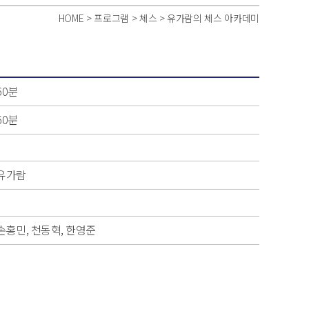
HOME > 프로그램 > 체스 > 유가람의 체스 아카데미
60분
60분
유가람
손홍민, 천동혁, 한영준