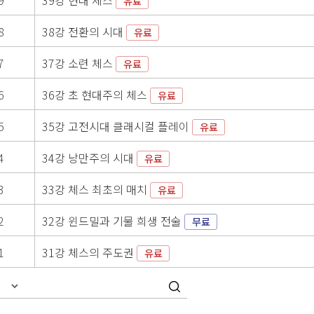
9
39강 현대 체스
유료
8
38강 전환의 시대
유료
7
37강 소련 체스
유료
6
36강 초 현대주의 체스
유료
5
35강 고전시대 클래시컬 플레이
유료
4
34강 낭만주의 시대
유료
3
33강 체스 최초의 매치
유료
2
32강 윈드밀과 기물 희생 전술
무료
1
31강 체스의 주도권
유료