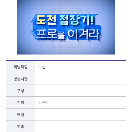
러닝타임
60분
방송시간
구성
진행
박진주
해설
연출