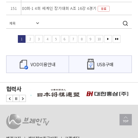
151
80회-1 4회 세계인 장기대회 A조 16강 4경기
유료
1
2
3
4
5
6
7
8
9
10
VOD이용안내
USB구매
협력사