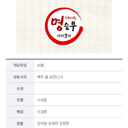
러닝타임
60분
방송시간
매주 월 오전11시
구성
진행
이성준
해설
이성준
연출
강덕원 김영찬 김정현