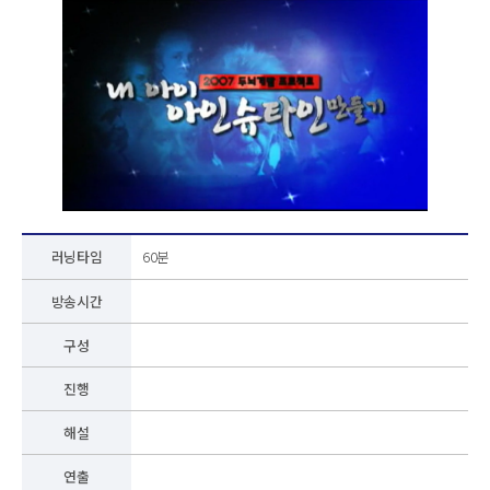
러닝타임
60분
방송시간
구성
진행
해설
연출