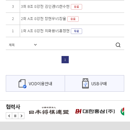
3
3회 B조 8강전 김인겸VS한수헌
유료
2
2회 A조 8강전 장현우VS장율
유료
1
1회 A조 8강전 최화용VS홍정현
무료
1
VOD이용안내
USB구매
협력사