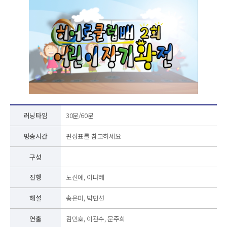
러닝타임
30분/60분
방송시간
편성표를 참고하세요
구성
진행
노신예, 이다혜
해설
송은미, 박민선
연출
김민호, 이관수, 문주희