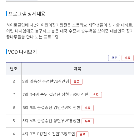
프로그램 상세내용
히어로클럽배 제2회 어린이장기왕전은 초등학교 재학생들이 참가한 대회로,
어린 나이임에도 불구하고 높은 대국 수준과 승부욕을 보여준 대한민국 장기
꿈나무들을 만나 보는 프로그램
VOD 다시보기
무료
유료
번호
제목
8
8회 결승전 홍정현VS김인겸
유료
7
7회 3-4위 순위 결정전 장현우VS이진한
유료
6
6회 B조 준결승전 김인겸VS이진한
유료
5
5회 A조 준결승전 장현우VS홍정현
유료
4
4회 B조 8강전 이진한VS정도연
유료