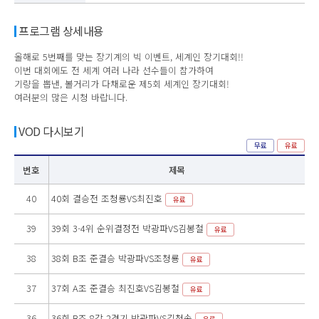
프로그램 상세내용
올해로 5번째를 맞는 장기계의 빅 이벤트, 세계인 장기대회!!
이번 대회에도 전 세계 여러 나라 선수들이 참가하여
기량을 뽑낸, 볼거리가 다채로운 제5회 세계인 장기대회!
여러분의 많은 시청 바랍니다.
VOD 다시보기
무료
유료
번호
제목
40
40회 결승전 조청룡VS최진호
유료
39
39회 3-4위 순위결정전 박광파VS김봉철
유료
38
38회 B조 준결승 박광파VS조청룡
유료
37
37회 A조 준결승 최진호VS김봉철
유료
36
36회 B조 8강 2경기 박광파VS김청송
유료