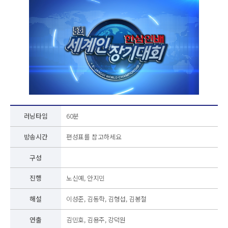
러닝타임
60분
방송시간
편성표를 참고하세요
구성
진행
노신예, 안지민
해설
이성준, 김동학, 김형섭, 김봉철
연출
김민호, 김용주, 강덕원