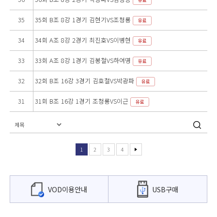
35
35회 B조 8강 1경기 김현기VS조청룡
유료
34
34회 A조 8강 2경기 최진호VS이병현
유료
33
33회 A조 8강 1경기 김봉철VS하여명
유료
32
32회 B조 16강 3경기 김호철VS박광파
유료
31
31회 B조 16강 1경기 조청룡VS이근
유료
1
2
3
4
VOD이용안내
USB구매