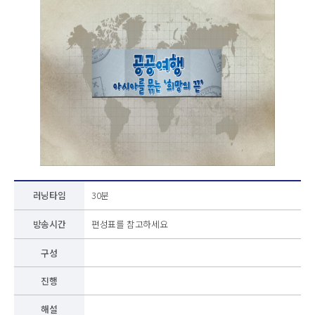
러닝타임
30분
방송시간
편성표를 참고하세요
구성
진행
해설