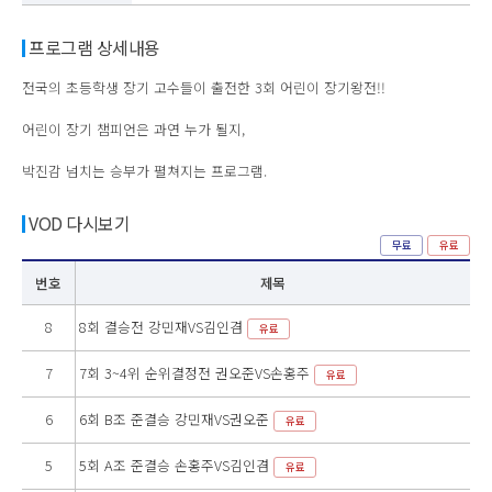
프로그램 상세내용
전국의 초등학생 장기 고수들이 출전한 3회 어린이 장기왕전!!
어린이 장기 챔피언은 과연 누가 될지,
박진감 넘치는 승부가 펼쳐지는 프로그램.
VOD 다시보기
무료
유료
번호
제목
8
8회 결승전 강민재VS김인겸
유료
7
7회 3~4위 순위결정전 권오준VS손홍주
유료
6
6회 B조 준결승 강민재VS권오준
유료
5
5회 A조 준결승 손홍주VS김인겸
유료