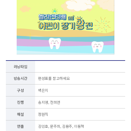
러닝타임
방송시간
편성표를 참고하세요
구성
백은지
진행
송지영, 전희연
해설
정원직
연출
김민호, 문주희, 김용주, 이동혁