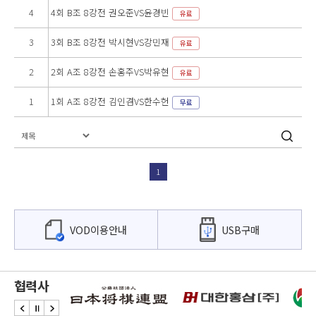
4
4회 B조 8강전 권오준VS윤경빈
유료
3
3회 B조 8강전 박시현VS강민재
유료
2
2회 A조 8강전 손홍주VS박유현
유료
1
1회 A조 8강전 김인겸VS한수헌
무료
1
VOD이용안내
USB구매
협력사