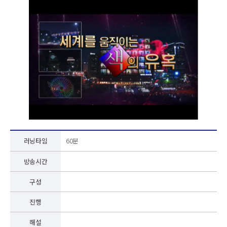
러닝타임
60분
방송시간
구성
진행
해설