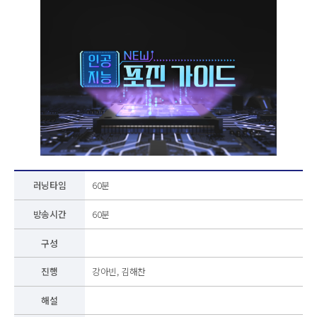
러닝타임
60분
방송시간
60분
구성
진행
강아빈, 김해찬
해설