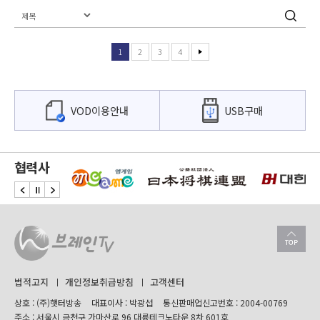
1
2
3
4
VOD이용안내
USB구매
협력사
법적고지
개인정보취급방침
고객센터
상호 : (주)햇터방송
대표이사 : 박광섭
통신판매업신고번호 : 2004-00769
주소 : 서울시 금천구 가마산로 96 대륭테크노타운 8차 601호