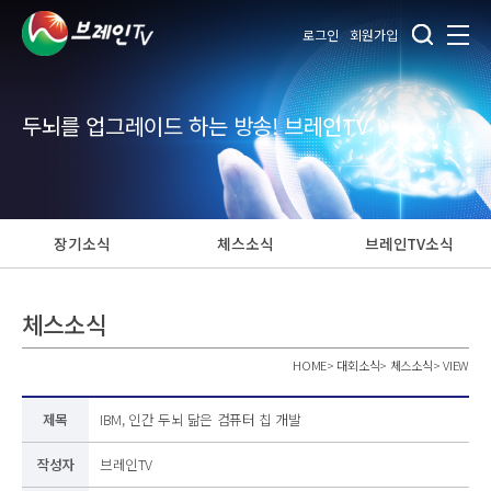
로그인
회원가입
두뇌를 업그레이드 하는 방송! 브레인TV
장기소식
체스소식
브레인TV소식
체스소식
HOME
>
대회소식
>
체스소식
>
VIEW
제목
IBM, 인간 두뇌 닮은 컴퓨터 칩 개발
작성자
브레인TV