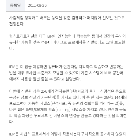
등록일
2011-08-26
사람처럼 생각하고 배우는 능력을 갖춘 컴퓨터가 머지않아 선보일 것으로
전망된다.
월스트리트저널은 미국 IBM이 인지능력과 학습능력 등에서 인간의 두뇌와
유사한 기능을 갖춘 컴퓨터 마이크로 프로세서를 개발했다고 18일 보도했
다.
IBM은 이 칩을 이용하면 컴퓨터가 인간처럼 지각하고 학습하고 반응하는
법을 매우 유사한 수준까지 모방할 수 있으며 기존 시스템에 비해 공간과
에너지 사용을 훨씬 줄일 수 있다고 설명했다.
이번에 개발된 칩은 256개의 전자뉴런(신경세포와 돌기ㆍ신경섬유 등으로
구성된 정보 전달의 기본단위)을 가지고 있다. 이 중 한 칩은 26만2,144개의
프로그램이 가능한 시냅스(신경세포, 즉 뉴런의 접합부를 가리키는 말)를,
다른 칩은 6만5,536개의 학습(learning) 시냅스를 가지고 있다. 인간과 동물
의 학습 과정은 두뇌세포 간 시냅스의 연결을 만들고 강화하는 것을 의미한
다.
IBM은 시냅스 프로세서가 어떻게 작용하는지 구체적으로 공개하지 않았지