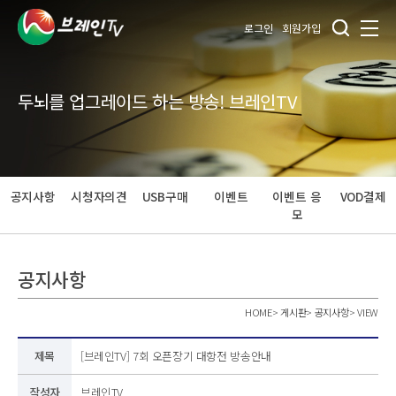
로그인
회원가입
두뇌를 업그레이드 하는 방송! 브레인TV
공지사항
시청자의견
USB구매
이벤트
이벤트 응
VOD결제
모
공지사항
HOME
>
게시판
>
공지사항
>
VIEW
제목
[브레인TV] 7회 오픈장기 대항전 방송안내
작성자
브레인TV