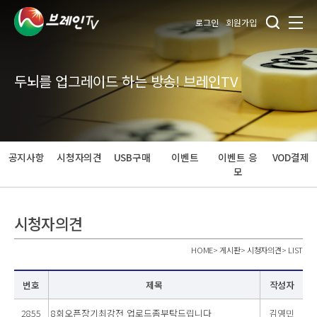
로그인
회원가입
두뇌를 업그레이드 하는 방송! 브레인TV
공지사항
시청자의견
USB구매
이벤트
이벤트 응
VOD결제
모
시청자의견
HOME
>
게시판
>
시청자의견
>
LIST
번호
제목
작성자
2855
8회오픈장기최강전 업로드좀부탁드립니다
김영민