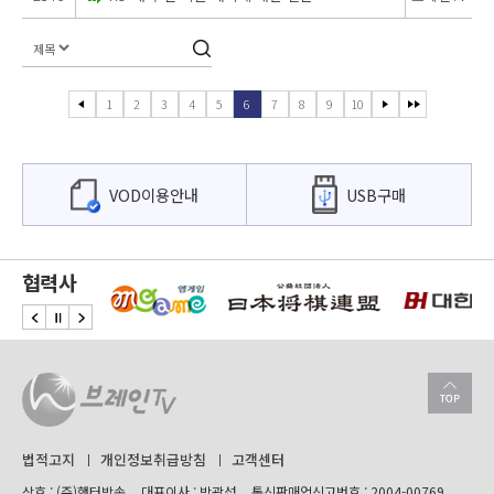
1
2
3
4
5
6
7
8
9
10
VOD이용안내
USB구매
협력사
법적고지
개인정보취급방침
고객센터
상호 : (주)햇터방송
대표이사 : 박광섭
통신판매업신고번호 : 2004-00769