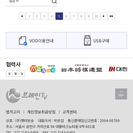
1
2
3
4
5
6
7
8
9
10
VOD이용안내
USB구매
협력사
법적고지
개인정보취급방침
고객센터
상호 : (주)햇터방송
대표이사 : 박광섭
통신판매업신고번호 : 2004-00769
주소 : 서울시 금천구 가마산로 96 대륭테크노타운 8차 601호
TEL :
02) 2163-0406
FAX : 02) 2163-0403