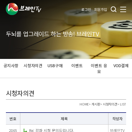
로그인
회원가입
두뇌를 업그레이드 하는 방송! 브레인TV
공지사항
시청자의견
USB구매
이벤트
이벤트 응
VOD결제
모
시청자의견
HOME
>
게시판
>
시청자의견
>
LIST
번호
제목
작성자
2865
Re: 강좌 시청 문의드립니다.
브레인TV