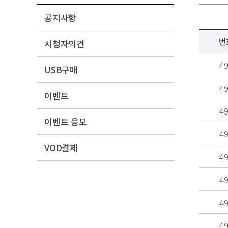
공지사항
번
시청자의견
4
USB구매
4
이벤트
4
이벤트 응모
4
VOD결제
4
4
4
4